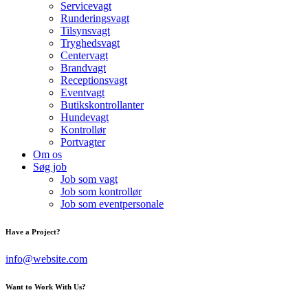
Servicevagt
Runderingsvagt
Tilsynsvagt
Tryghedsvagt
Centervagt
Brandvagt
Receptionsvagt
Eventvagt
Butikskontrollanter
Hundevagt
Kontrollør
Portvagter
Om os
Søg job
Job som vagt
Job som kontrollør
Job som eventpersonale
Have a Project?
info@website.com
Want to Work With Us?