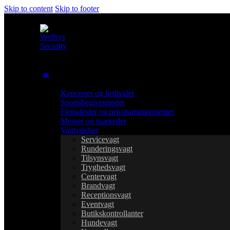
Skip to content
Skip to footer
Koncerter og festivaler
Sportsbegivenheder
Firmafester og privatarrangementer
Messer og markeder
Vagtydelser
Servicevagt
Runderingsvagt
Tilsynsvagt
Tryghedsvagt
Centervagt
Brandvagt
Receptionsvagt
Eventvagt
Butikskontrollanter
Hundevagt