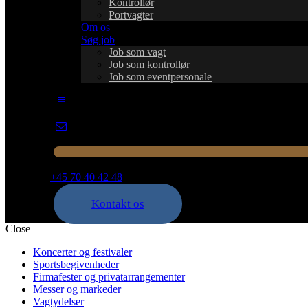
Kontrollør
Portvagter
Om os
Søg job
Job som vagt
Job som kontrollør
Job som eventpersonale
+45 70 40 42 48
Kontakt os
Close
Koncerter og festivaler
Sportsbegivenheder
Firmafester og privatarrangementer
Messer og markeder
Vagtydelser