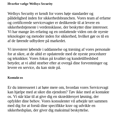
Hvorfor vælge Wellsys Security
Wellsys Security er kendt for vores høje standarder og
pålidelighed inden for sikkerhedsbranchen. Vores team af erfarne
og certificerede servicevagter er dedikerede til at levere en
sikkerhedstjeneste i verdensklasse, der beskytter dine interesser.
Vi har mange års erfaring og en omfattende viden om de nyeste
teknologier og metoder inden for sikkerhed, hvilket gør os til en
af de førende udbydere på markedet.
Vi investerer løbende i uddannelse og træning af vores personale
for at sikre, at de altid er opdaterede med de nyeste procedurer
og teknikker. Vores fokus på kvalitet og kundetilfredshed
betyder, at vi altid stræber efter at overgå dine forventninger og
levere en service, du kan stole på.
Kontakt os
Er du interesseret i at høre mere om, hvordan vores Servicevagt
kan hjælpe med at sikre din ejendom? Tøv ikke med at kontakte
os. Vi står klar til at give dig en skræddersyet løsning, der
opfylder dine behov. Vores konsulenter vil arbejde tæt sammen
med dig for at forstå dine specifikke krav og udvikle en
sikkerhedsplan, der giver dig maksimal beskyttelse.