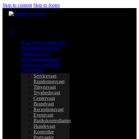
Skip to content
Skip to footer
Koncerter og festivaler
Sportsbegivenheder
Firmafester og
privatarrangementer
Messer og markeder
Vagtydelser
Servicevagt
Runderingsvagt
Tilsynsvagt
Tryghedsvagt
Centervagt
Brandvagt
Receptionsvagt
Eventvagt
Butikskontrollanter
Hundevagt
Kontrollør
Portvagter