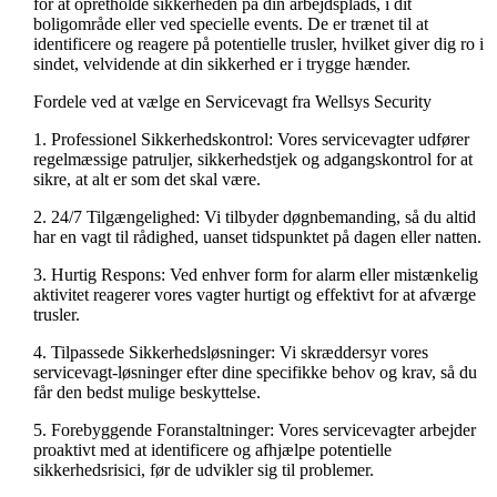
for at opretholde sikkerheden på din arbejdsplads, i dit
boligområde eller ved specielle events. De er trænet til at
identificere og reagere på potentielle trusler, hvilket giver dig ro i
sindet, velvidende at din sikkerhed er i trygge hænder.
Fordele ved at vælge en Servicevagt fra Wellsys Security
1. Professionel Sikkerhedskontrol: Vores servicevagter udfører
regelmæssige patruljer, sikkerhedstjek og adgangskontrol for at
sikre, at alt er som det skal være.
2. 24/7 Tilgængelighed: Vi tilbyder døgnbemanding, så du altid
har en vagt til rådighed, uanset tidspunktet på dagen eller natten.
3. Hurtig Respons: Ved enhver form for alarm eller mistænkelig
aktivitet reagerer vores vagter hurtigt og effektivt for at afværge
trusler.
4. Tilpassede Sikkerhedsløsninger: Vi skræddersyr vores
servicevagt-løsninger efter dine specifikke behov og krav, så du
får den bedst mulige beskyttelse.
5. Forebyggende Foranstaltninger: Vores servicevagter arbejder
proaktivt med at identificere og afhjælpe potentielle
sikkerhedsrisici, før de udvikler sig til problemer.