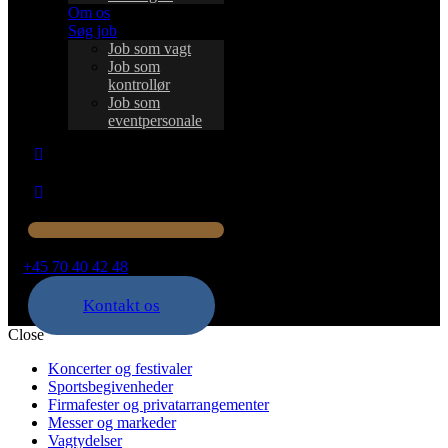
Om os
Søg job
Job som vagt
Job som
kontrollør
Job som
eventpersonale
+45 70 40 42 48
Kontakt os
Close
Koncerter og festivaler
Sportsbegivenheder
Firmafester og privatarrangementer
Messer og markeder
Vagtydelser