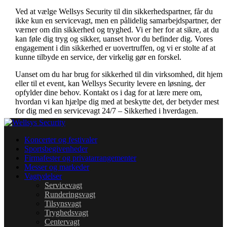
Ved at vælge Wellsys Security til din sikkerhedspartner, får du
ikke kun en servicevagt, men en pålidelig samarbejdspartner, der
værner om din sikkerhed og tryghed. Vi er her for at sikre, at du
kan føle dig tryg og sikker, uanset hvor du befinder dig. Vores
engagement i din sikkerhed er uovertruffen, og vi er stolte af at
kunne tilbyde en service, der virkelig gør en forskel.
Uanset om du har brug for sikkerhed til din virksomhed, dit hjem
eller til et event, kan Wellsys Security levere en løsning, der
opfylder dine behov. Kontakt os i dag for at lære mere om,
hvordan vi kan hjælpe dig med at beskytte det, der betyder mest
for dig med en servicevagt 24/7 – Sikkerhed i hverdagen.
Koncerter og festivaler
Sportsbegivenheder
Firmafester og privatarrangementer
Messer og markeder
Vagtydelser
Servicevagt
Runderingsvagt
Tilsynsvagt
Tryghedsvagt
Centervagt