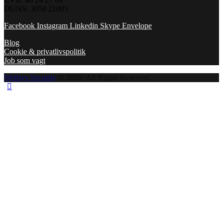
DUNS: 3058 21095
Facebook
Instagram
Linkedin
Skype
Envelope
Blog
Cookie & privatlivspolitik
Job som vagt
Wellsys Security
© 2026. All Rights Reserved.