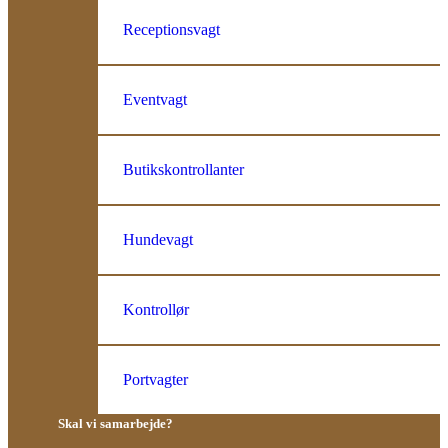
Receptionsvagt
Eventvagt
Butikskontrollanter
Hundevagt
Kontrollør
Portvagter
Skal vi samarbejde?