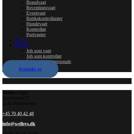
Brandvagt
Receptionsvagt
Eventvagt
Butikskontrollanter
Hundevagt
Kontrollør
Portvagter
Om os
Søg job
Job som vagt
Job som kontrollør
Job som eventpersonale
Kontakt os
Wellsys ApS
Havtornvej 37
2640 Hedehusene
+45 70 40 42 48
info@wellsys.dk
CVR: 46 24 27 69