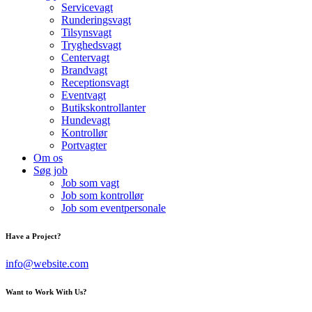
Servicevagt
Runderingsvagt
Tilsynsvagt
Tryghedsvagt
Centervagt
Brandvagt
Receptionsvagt
Eventvagt
Butikskontrollanter
Hundevagt
Kontrollør
Portvagter
Om os
Søg job
Job som vagt
Job som kontrollør
Job som eventpersonale
Have a Project?
info@website.com
Want to Work With Us?