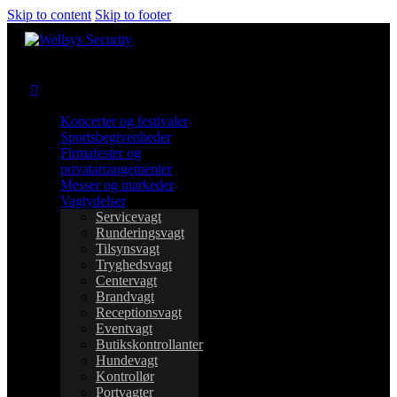
Skip to content
Skip to footer
Koncerter og festivaler
Sportsbegivenheder
Firmafester og
privatarrangementer
Messer og markeder
Vagtydelser
Servicevagt
Runderingsvagt
Tilsynsvagt
Tryghedsvagt
Centervagt
Brandvagt
Receptionsvagt
Eventvagt
Butikskontrollanter
Hundevagt
Kontrollør
Portvagter