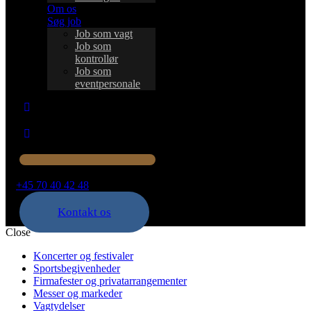
Om os
Søg job
Job som vagt
Job som
kontrollør
Job som
eventpersonale
+45 70 40 42 48
Kontakt os
Close
Koncerter og festivaler
Sportsbegivenheder
Firmafester og privatarrangementer
Messer og markeder
Vagtydelser