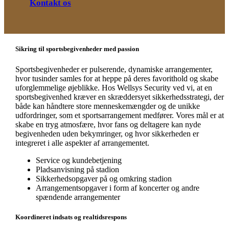
Kontakt os
Sikring til sportsbegivenheder med passion
Sportsbegivenheder er pulserende, dynamiske arrangementer,
hvor tusinder samles for at heppe på deres favorithold og skabe
uforglemmelige øjeblikke. Hos Wellsys Security ved vi, at en
sportsbegivenhed kræver en skræddersyet sikkerhedsstrategi, der
både kan håndtere store menneskemængder og de unikke
udfordringer, som et sportsarrangement medfører. Vores mål er at
skabe en tryg atmosfære, hvor fans og deltagere kan nyde
begivenheden uden bekymringer, og hvor sikkerheden er
integreret i alle aspekter af arrangementet.
Service og kundebetjening
Pladsanvisning på stadion
Sikkerhedsopgaver på og omkring stadion
Arrangementsopgaver i form af koncerter og andre
spændende arrangementer
Koordineret indsats og realtidsrespons