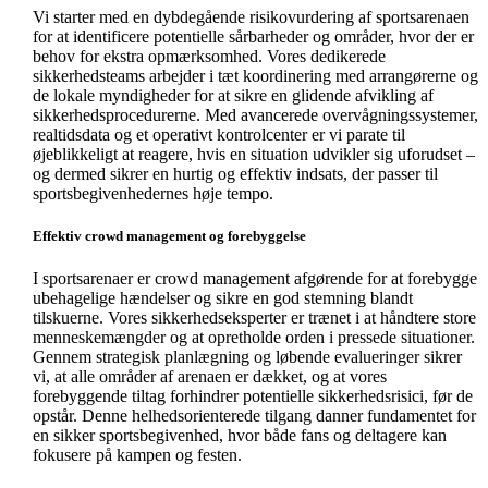
Vi starter med en dybdegående risikovurdering af sportsarenaen
for at identificere potentielle sårbarheder og områder, hvor der er
behov for ekstra opmærksomhed. Vores dedikerede
sikkerhedsteams arbejder i tæt koordinering med arrangørerne og
de lokale myndigheder for at sikre en glidende afvikling af
sikkerhedsprocedurerne. Med avancerede overvågningssystemer,
realtidsdata og et operativt kontrolcenter er vi parate til
øjeblikkeligt at reagere, hvis en situation udvikler sig uforudset –
og dermed sikrer en hurtig og effektiv indsats, der passer til
sportsbegivenhedernes høje tempo.
Effektiv crowd management og forebyggelse
I sportsarenaer er crowd management afgørende for at forebygge
ubehagelige hændelser og sikre en god stemning blandt
tilskuerne. Vores sikkerhedseksperter er trænet i at håndtere store
menneskemængder og at opretholde orden i pressede situationer.
Gennem strategisk planlægning og løbende evalueringer sikrer
vi, at alle områder af arenaen er dækket, og at vores
forebyggende tiltag forhindrer potentielle sikkerhedsrisici, før de
opstår. Denne helhedsorienterede tilgang danner fundamentet for
en sikker sportsbegivenhed, hvor både fans og deltagere kan
fokusere på kampen og festen.