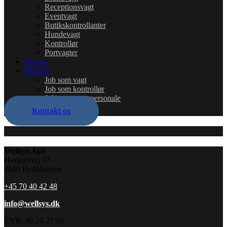
Receptionsvagt
Eventvagt
Butikskontrollanter
Hundevagt
Kontrollør
Portvagter
Om os
Søg job
Job som vagt
Job som kontrollør
Job som eventpersonale
Kontakt os
Wellsys ApS
Havtornvej 37
2640 Hedehusene
+45 70 40 42 48
info@wellsys.dk
CVR: 46 24 27 69