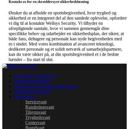
Kontakt os for en skræddersyet sikkerhedsløsning
Ønsker du at afholde en sportsbegivenhed, hvor tryghed og
sikkerhed er en integreret del af den samlede oplevelse, opfordrer
vi dig til at kontakte Wellsys Security. Vi tilbyder en
uforpligtende samtale, hvor vi sammen gennemgår dine
specifikke behov og udarbejder en sikkerhedsplan, der sikrer, at
både fans, deltagere og personale kan nyde begivenheden med
ro i sindet. Med vores kombination af avanceret teknologi,
dedikeret personale og et solidt netværk af samarbejdspartnere,
kan du være sikker på, at din sportsbegivenhed er i de bedste
hænder – fra start til slut.
Koncerter og festivaler
Sportsbegivenheder
Firmafester og privatarrangementer
Messer og markeder
Vagtydelser
Servicevagt
Runderingsvagt
Tilsynsvagt
Tryghedsvagt
Centervagt
Brandvagt