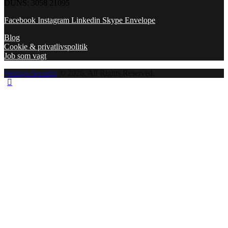
DUNS: 3058 21095
Facebook
Instagram
Linkedin
Skype
Envelope
Blog
Cookie & privatlivspolitik
Job som vagt
Wellsys Security
© 2026. All Rights Reserved.