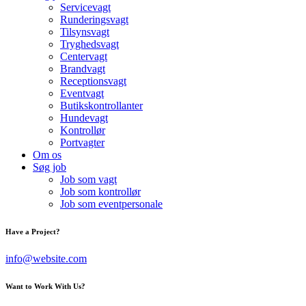
Servicevagt
Runderingsvagt
Tilsynsvagt
Tryghedsvagt
Centervagt
Brandvagt
Receptionsvagt
Eventvagt
Butikskontrollanter
Hundevagt
Kontrollør
Portvagter
Om os
Søg job
Job som vagt
Job som kontrollør
Job som eventpersonale
Have a Project?
info@website.com
Want to Work With Us?