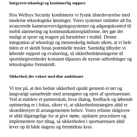
Integreret teknologi og kontinuerlig support
Hos Wellsys Security kombinerer vi fysisk tilstedeværelse med
moderne teknologiske løsninger. Vores systemer omfatter alt fra
avancerede kameraovervågningssystemer og adgangskontrol til
mobil alarmering og kommunikationsplatforme, der gør det
muligt at spore og reagere på hændelser i realtid. Denne
integration af teknologi og menneskelig indsats sikrer, at vi hele
tiden er et skridt foran potentielle trusler. Samtidig tilbyder vi
løbende support og evaluering, så sikkerhedsløsningerne til
sportsbegivenheder konstant tilpasses de nyeste udfordringer og
teknologiske fremskridt.
Sikkerhed, der vokser med dine ambitioner
Vi tror på, at den bedste sikkerhed opstår gennem et tæt og
langvarigt samarbejde med arrangører og ejere af sportsarenaer.
Ved at etablere et partnerskab, hvor dialog, feedback og løbende
optimering er i fokus, sikrer vi, at sikkerhedsstrategien altid er
skræddersyet til arrangementets behov. Vores erfarne rådgivere
er altid tilgængelige for at give støtte, opdatere procedurer og
implementere nye tiltag, så sikkerheden i sportsarenaen altid
lever op til både dagens og fremtidens krav.