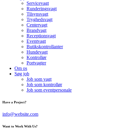
Servicevagt
Runderingsvagt
Tilsynsvagt
Tryghedsvagt
Centervagt
Brandvagt
Receptionsvagt
Eventvagt
Butikskontrollanter
Hundevagt
Kontrollør
Portvagter
Om os
Søg job
Job som vagt
Job som kontrollør
Job som eventpersonale
Have a Project?
info@website.com
Want to Work With Us?