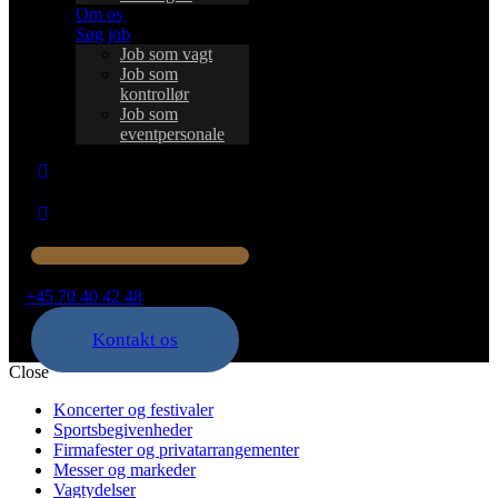
Om os
Søg job
Job som vagt
Job som
kontrollør
Job som
eventpersonale
+45 70 40 42 48
Kontakt os
Close
Koncerter og festivaler
Sportsbegivenheder
Firmafester og privatarrangementer
Messer og markeder
Vagtydelser