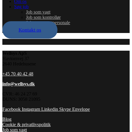
Om os
Søg job
Job som vagt
Job som kontrollør
Job som eventpersonale
Kontakt os
Wellsys ApS
Havtornvej 37
2640 Hedehusene
+45 70 40 42 48
info@wellsys.dk
CVR: 46 24 27 69
DUNS: 3058 21095
Facebook
Instagram
Linkedin
Skype
Envelope
Blog
Cookie & privatlivspolitik
Job som vagt