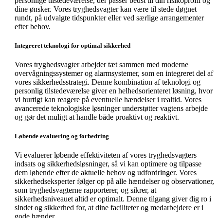
personlige tilstedeværelse, der passer bedst til din risikoprofil og
dine ønsker. Vores tryghedsvagter kan være til stede døgnet
rundt, på udvalgte tidspunkter eller ved særlige arrangementer
efter behov.
Integreret teknologi for optimal sikkerhed
Vores tryghedsvagter arbejder tæt sammen med moderne
overvågningssystemer og alarmsystemer, som en integreret del af
vores sikkerhedsstrategi. Denne kombination af teknologi og
personlig tilstedeværelse giver en helhedsorienteret løsning, hvor
vi hurtigt kan reagere på eventuelle hændelser i realtid. Vores
avancerede teknologiske løsninger understøtter vagtens arbejde
og gør det muligt at handle både proaktivt og reaktivt.
Løbende evaluering og forbedring
Vi evaluerer løbende effektiviteten af vores tryghedsvagters
indsats og sikkerhedsløsninger, så vi kan optimere og tilpasse
dem løbende efter de aktuelle behov og udfordringer. Vores
sikkerhedseksperter følger op på alle hændelser og observationer,
som tryghedsvagterne rapporterer, og sikrer, at
sikkerhedsniveauet altid er optimalt. Denne tilgang giver dig ro i
sindet og sikkerhed for, at dine faciliteter og medarbejdere er i
gode hænder.