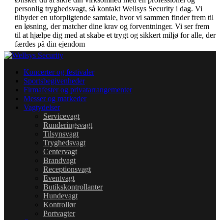
personlig tryghedsvagt, så kontakt Wellsys Security i dag. Vi
tilbyder en uforpligtende samtale, hvor vi sammen finder frem til
en løsning, der matcher dine krav og forventninger. Vi ser frem
til at hjælpe dig med at skabe et trygt og sikkert miljø for alle, der
færdes på din ejendom
Koncerter og festivaler
Sportsbegivenheder
Firmafester og privatarrangementer
Messer og markeder
Vagtydelser
Servicevagt
Runderingsvagt
Tilsynsvagt
Tryghedsvagt
Centervagt
Brandvagt
Receptionsvagt
Eventvagt
Butikskontrollanter
Hundevagt
Kontrollør
Portvagter