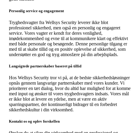
Personlig service og engagement
Tryghedsvagter fra Wellsys Security leverer ikke blot
professionel sikkerhed, men også en personlig og engageret
service. Vores vagter er kendt for deres venlighed,
imødekommenhed og evne til at kommunikere klart og effektivt
med både personale og besøgende. Denne personlige tilgang er
med til at skabe tillid og en positiv oplevelse af sikkerhed, som
understøtter en god og tryg atmosfære på din arbejdsplads.
Langsigtede partnerskaber baseret på tillid
Hos Wellsys Security tror vi på, at de bedste sikkerhedsløsninger
opnås gennem langvarige partnerskaber med vores kunder. Vi
prioriterer en tæt dialog, hvor du altid har mulighed for at komme
med input og ønsker til vores tryghedsvagters indsats. Vores mål
er ikke blot at levere en ydelse, men at være en aktiv
sparringspartner, der kontinuerligt bidrager til en forbedret
sikkerhedskultur i din virksomhed.
Kontakt os og oplev forskellen
Ønsker du at sikre din virksomhed med en professionel og