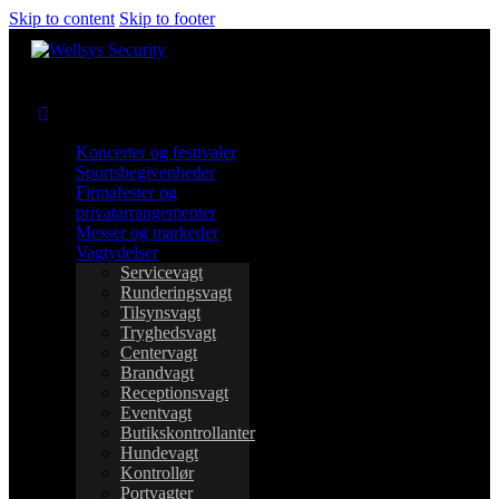
Skip to content
Skip to footer
Koncerter og festivaler
Sportsbegivenheder
Firmafester og
privatarrangementer
Messer og markeder
Vagtydelser
Servicevagt
Runderingsvagt
Tilsynsvagt
Tryghedsvagt
Centervagt
Brandvagt
Receptionsvagt
Eventvagt
Butikskontrollanter
Hundevagt
Kontrollør
Portvagter