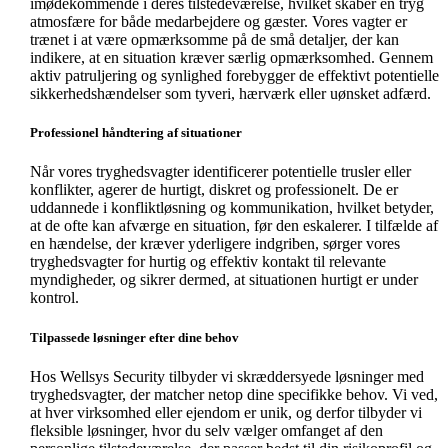
imødekommende i deres tilstedeværelse, hvilket skaber en tryg
atmosfære for både medarbejdere og gæster. Vores vagter er
trænet i at være opmærksomme på de små detaljer, der kan
indikere, at en situation kræver særlig opmærksomhed. Gennem
aktiv patruljering og synlighed forebygger de effektivt potentielle
sikkerhedshændelser som tyveri, hærværk eller uønsket adfærd.
Professionel håndtering af situationer
Når vores tryghedsvagter identificerer potentielle trusler eller
konflikter, agerer de hurtigt, diskret og professionelt. De er
uddannede i konfliktløsning og kommunikation, hvilket betyder,
at de ofte kan afværge en situation, før den eskalerer. I tilfælde af
en hændelse, der kræver yderligere indgriben, sørger vores
tryghedsvagter for hurtig og effektiv kontakt til relevante
myndigheder, og sikrer dermed, at situationen hurtigt er under
kontrol.
Tilpassede løsninger efter dine behov
Hos Wellsys Security tilbyder vi skræddersyede løsninger med
tryghedsvagter, der matcher netop dine specifikke behov. Vi ved,
at hver virksomhed eller ejendom er unik, og derfor tilbyder vi
fleksible løsninger, hvor du selv vælger omfanget af den