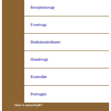
Receptionsvagt
Eventvagt
Butikskontrollanter
Hundevagt
Kontrollør
Portvagter
Skal vi samarbejde?