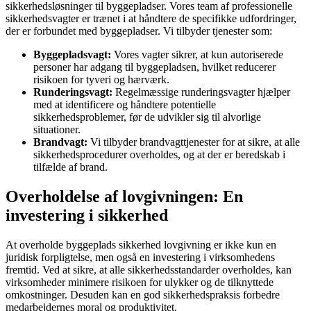
sikkerhedsløsninger til byggepladser. Vores team af professionelle
sikkerhedsvagter er trænet i at håndtere de specifikke udfordringer,
der er forbundet med byggepladser. Vi tilbyder tjenester som:
Byggepladsvagt:
Vores vagter sikrer, at kun autoriserede
personer har adgang til byggepladsen, hvilket reducerer
risikoen for tyveri og hærværk.
Runderingsvagt:
Regelmæssige runderingsvagter hjælper
med at identificere og håndtere potentielle
sikkerhedsproblemer, før de udvikler sig til alvorlige
situationer.
Brandvagt:
Vi tilbyder brandvagttjenester for at sikre, at alle
sikkerhedsprocedurer overholdes, og at der er beredskab i
tilfælde af brand.
Overholdelse af lovgivningen: En
investering i sikkerhed
At overholde byggeplads sikkerhed lovgivning er ikke kun en
juridisk forpligtelse, men også en investering i virksomhedens
fremtid. Ved at sikre, at alle sikkerhedsstandarder overholdes, kan
virksomheder minimere risikoen for ulykker og de tilknyttede
omkostninger. Desuden kan en god sikkerhedspraksis forbedre
medarbejdernes moral og produktivitet.