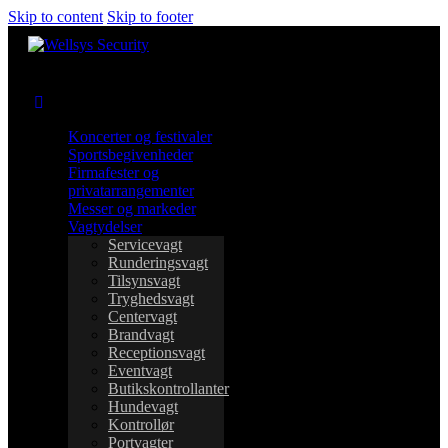
Skip to content
Skip to footer
Koncerter og festivaler
Sportsbegivenheder
Firmafester og
privatarrangementer
Messer og markeder
Vagtydelser
Servicevagt
Runderingsvagt
Tilsynsvagt
Tryghedsvagt
Centervagt
Brandvagt
Receptionsvagt
Eventvagt
Butikskontrollanter
Hundevagt
Kontrollør
Portvagter