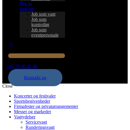
Om os
Søg job
Job som vagt
Job som
kontrollør
Job som
eventpersonale
+45 70 40 42 48
Kontakt os
Close
Koncerter og festivaler
Sportsbegivenheder
Firmafester og privatarrangementer
Messer og markeder
Vagtydelser
Servicevagt
Runderingsvagt