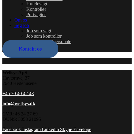
Hundevagt
Kontrollør
Portvagter
Om os
Søg job
Job som vagt
Job som kontrollør
Job som eventpersonale
Kontakt os
Wellsys ApS
Havtornvej 37
2640 Hedehusene
+45 70 40 42 48
info@wellsys.dk
CVR: 46 24 27 69
DUNS: 3058 21095
Facebook
Instagram
Linkedin
Skype
Envelope