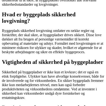
dedikerede til at sikre, at byggepladser overholder alle relevante
sikkerhedsstandarder og lovgivninger.
Hvad er byggeplads sikkerhed
lovgivning?
Byggeplads sikkerhed lovgivning omfatter en række regler og
forskrifter, der skal sikre, at byggepladser drives sikkert. Disse love
dækker alt fra brugen af personlige værnemidler til korrekt
opbevaring af materialer og udstyr. Formålet med lovgivningen er at
minimere risikoen for ulykker og skader, hvilket er afgørende for at
beskytte arbejdstagere og sikre en effektiv byggeproces.
Vigtigheden af sikkerhed på byggepladser
Sikkerhed på byggepladser er ikke kun et lovkrav; det er også en
etisk forpligtelse. Ulykker kan have alvorlige konsekvenser, både for
de involverede og for virksomheden. En sikker byggeplads fremmer
ikke kun medarbejdernes trivsel, men kan også forbedre
produktiviteten og virksomhedens omdømme. Ved at investere i
sikkerhed kan virksomheder undgå dyre forsinkelser og
erstatningskrav.