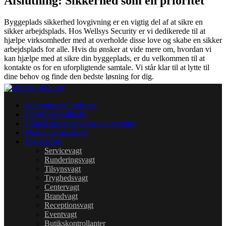
Afslutning: Sikkerhed som en prioritet
Byggeplads sikkerhed lovgivning er en vigtig del af at sikre en
sikker arbejdsplads. Hos Wellsys Security er vi dedikerede til at
hjælpe virksomheder med at overholde disse love og skabe en sikker
arbejdsplads for alle. Hvis du ønsker at vide mere om, hvordan vi
kan hjælpe med at sikre din byggeplads, er du velkommen til at
kontakte os for en uforpligtende samtale. Vi står klar til at lytte til
dine behov og finde den bedste løsning for dig.
Koncerter og festivaler
Sportsbegivenheder
Firmafester og privatarrangementer
Messer og markeder
Vagtydelser
Servicevagt
Runderingsvagt
Tilsynsvagt
Tryghedsvagt
Centervagt
Brandvagt
Receptionsvagt
Eventvagt
Butikskontrollanter