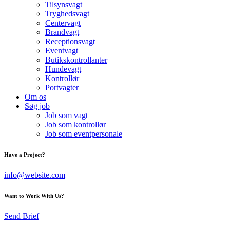
Tilsynsvagt
Tryghedsvagt
Centervagt
Brandvagt
Receptionsvagt
Eventvagt
Butikskontrollanter
Hundevagt
Kontrollør
Portvagter
Om os
Søg job
Job som vagt
Job som kontrollør
Job som eventpersonale
Have a Project?
info@website.com
Want to Work With Us?
Send Brief